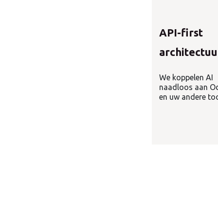
API-first
architectuu
We koppelen AI
naadloos aan O
en uw andere too