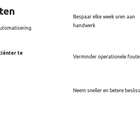
aten
Bespaar elke week uren aan
handwerk
automatisering.
ciënter te
Verminder operationele fout
Neem sneller en betere beslis