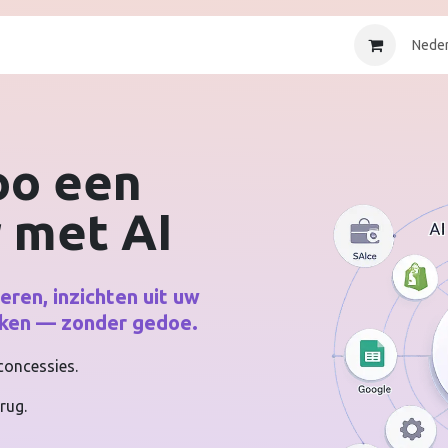
Producten
Over Ons
Succesverhalen
Blog
Neder
oo een
 met AI
ren, inzichten uit uw
rken — zonder gedoe.
oncessies.
.
rug.