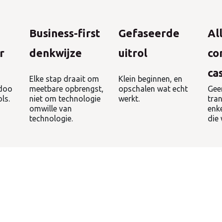
Business-first
Gefaseerde
Al
r
denkwijze
uitrol
co
ca
Elke stap draait om
Klein beginnen, en
doo
meetbare opbrengst,
opschalen wat echt
Gee
ls.
niet om technologie
werkt.
tra
omwille van
enk
technologie.
die