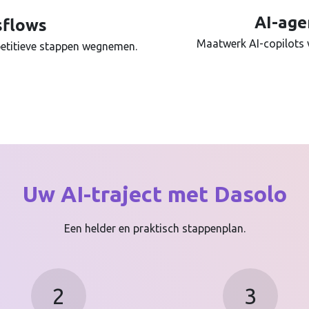
AI-age
sflows
Maatwerk AI-copilots v
etitieve stappen wegnemen.
Uw AI-traject met Dasolo
Een helder en praktisch stappenplan.
2
3