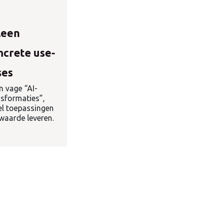
leen
ncrete use-
ses
n vage “AI-
nsformaties”,
el toepassingen
 waarde leveren.