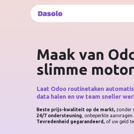
Overslaan naar inhoud
Onze Oplossingen
Onze 
Maak van Od
slimme motor
Laat Odoo routinetaken automatise
data halen en uw team sneller we
Beste prijs-kwaliteit op de markt,
zonder c
24/7 ondersteuning
, onbeperkte aanvragen
Tevredenheid gegarandeerd,
of uw geld te